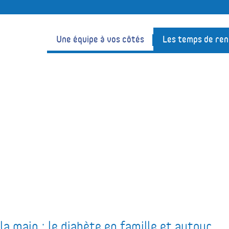
Une équipe à vos côtés
Les temps de re
a main : le diabète en famille et autour