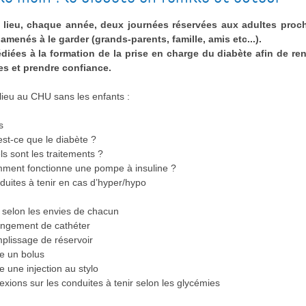
 lieu, chaque année, deux journées réservées aux adultes proc
 amenés à le garder (grands-parents, famille, amis etc...).
édiées à la formation de la prise en charge du diabète afin de ren
s et prendre confiance.
lieu au CHU sans les enfants :
s
est-ce que le diabète ?
ls sont les traitements ?
ment fonctionne une pompe à insuline ?
duites à tenir en cas d’hyper/hypo
, selon les envies de chacun
ngement de cathéter
plissage de réservoir
re un bolus
re une injection au stylo
lexions sur les conduites à tenir selon les glycémies