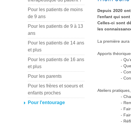
Pour les patients de moins
Depuis 2020 ont
de 9 ans
l'enfant qui sont
Celles-ci sont d
Pour les patients de 9 à 13
les connaissance
ans
La première aura 
Pour les patients de 14 ans
et plus
Apports théorique
Pour les patients de 16 ans
- Qu’
- Que
et plus
- Com
Pour les parents
- Con
Pour les frères et soeurs et
Ateliers pratiques
enfants proches
- Cha
Pour l'entourage
- Rem
- Fai
- Fai
- Réf