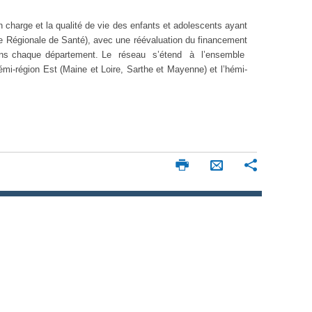
n charge et la qualité de vie des enfants et adolescents ayant
ce Régionale de Santé), avec une réévaluation du financement
 dans chaque département. Le réseau s’étend à l’ensemble
i-région Est (Maine et Loire, Sarthe et Mayenne) et l’hémi-
I
P
E
m
a
n
p
r
v
r
t
o
i
a
m
g
y
e
e
e
r
r
r
p