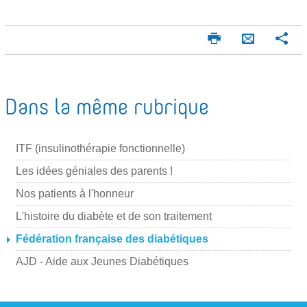
I
P
E
m
a
n
p
r
v
r
t
o
i
a
Dans la même rubrique
m
g
y
e
e
e
r
r
ITF (insulinothérapie fonctionnelle)
r
p
Les idées géniales des parents !
a
Nos patients à l'honneur
r
L'histoire du diabète et de son traitement
m
Fédération française des diabétiques
a
i
AJD - Aide aux Jeunes Diabétiques
l