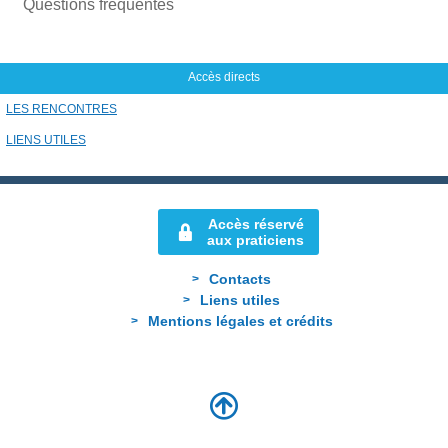
i
Questions fréquentes
l
Accès directs
LES RENCONTRES
LIENS UTILES
Accès réservé
aux praticiens
Contacts
Liens utiles
Mentions légales et crédits