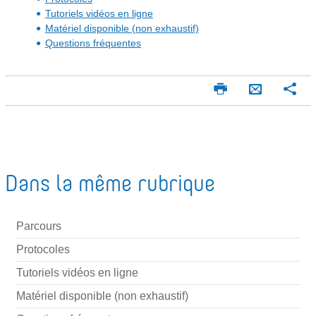
Tutoriels vidéos en ligne
Matériel disponible (non exhaustif)
Questions fréquentes
I
P
E
m
a
n
p
r
v
r
t
o
i
a
m
g
y
Dans la même rubrique
e
e
e
r
r
r
p
Parcours
a
Protocoles
r
Tutoriels vidéos en ligne
m
Matériel disponible (non exhaustif)
a