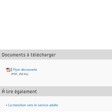
o
i
a
m
g
y
e
e
e
r
r
r
p
a
r
m
Documents à télécharger
a
i
Flyer découverte
l
(PDF, 250 Ko)
À lire également
•
La transition vers le service adulte