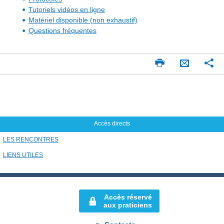
Tutoriels vidéos en ligne
Matériel disponible (non exhaustif)
Questions fréquentes
Imprimer
Pa
Envoyer
par
mail
Accès directs
LES RENCONTRES
LIENS UTILES
Accès réservé
aux praticiens