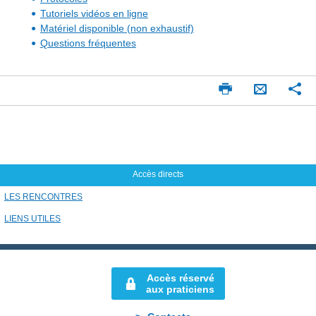
Tutoriels vidéos en ligne
Matériel disponible (non exhaustif)
Questions fréquentes
Imprimer
Pa
Envoyer
par
mail
Accès directs
LES RENCONTRES
LIENS UTILES
Accès réservé
aux praticiens