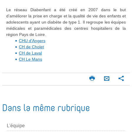
Le réseau Diabenfant a été créé en 2007 dans le but
d’améliorer la prise en charge et la qualité de vie des enfants et
adolescents ayant un diabète de type 1. Il regroupe les équipes
médicales et paramédicales des centres hospitaliers de la
région Pays de Loire.
CHU d'Angers
CH de Cholet
CH de Laval
CH Le Mans
I
P
E
m
a
n
p
r
v
r
t
o
i
a
Dans la même rubrique
m
g
y
e
e
e
r
r
L'équipe
r