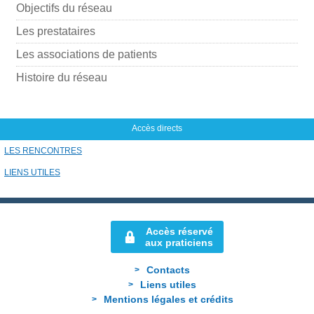
p
Objectifs du réseau
a
Les prestataires
r
Les associations de patients
m
Histoire du réseau
a
i
l
Accès directs
LES RENCONTRES
LIENS UTILES
Accès réservé
aux praticiens
Contacts
Liens utiles
Mentions légales et crédits