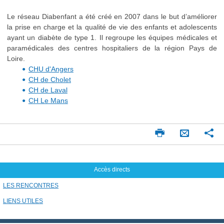
Le réseau Diabenfant a été créé en 2007 dans le but d’améliorer
la prise en charge et la qualité de vie des enfants et adolescents
ayant un diabète de type 1. Il regroupe les équipes médicales et
paramédicales des centres hospitaliers de la région Pays de
Loire.
CHU d'Angers
CH de Cholet
CH de Laval
CH Le Mans
Imprimer
Pa
Envoyer
par
mail
Accès directs
LES RENCONTRES
LIENS UTILES