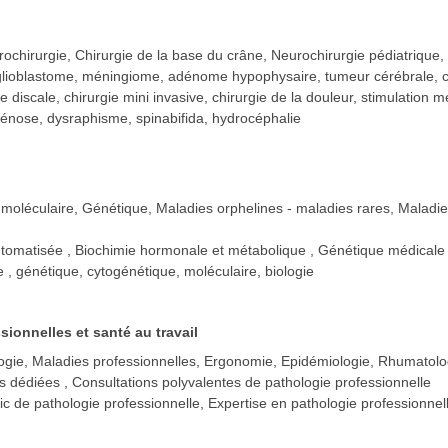
ochirurgie, Chirurgie de la base du crâne, Neurochirurgie pédiatrique,
glioblastome, méningiome, adénome hypophysaire, tumeur cérébrale, chiru
 discale, chirurgie mini invasive, chirurgie de la douleur, stimulation 
ténose, dysraphisme, spinabifida, hydrocéphalie
 moléculaire, Génétique, Maladies orphelines - maladies rares, Maladie
utomatisée
Biochimie hormonale et métabolique
Génétique médical
e , génétique, cytogénétique, moléculaire, biologie
sionnelles et santé au travail
ogie, Maladies professionnelles, Ergonomie, Epidémiologie, Rhumatolo
ns dédiées
Consultations polyvalentes de pathologie professionnelle
ic de pathologie professionnelle, Expertise en pathologie professionnell