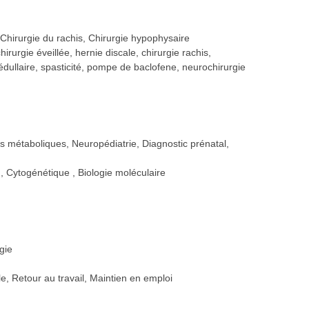
 Chirurgie du rachis, Chirurgie hypophysaire
rgie éveillée, hernie discale, chirurgie rachis,
médullaire, spasticité, pompe de baclofene, neurochirurgie
s métaboliques, Neuropédiatrie, Diagnostic prénatal,
e
Cytogénétique
Biologie moléculaire
gie
e, Retour au travail, Maintien en emploi