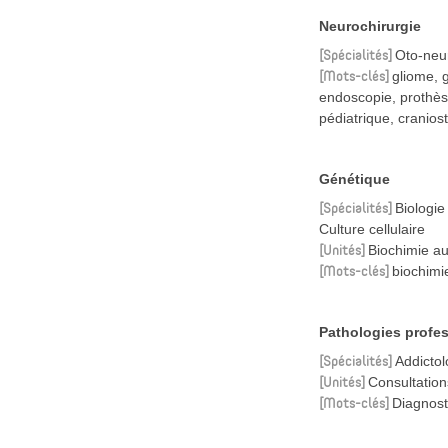
Neurochirurgie
Spécialités
Oto-neur
Mots-clés
gliome, 
endoscopie, prothèse
pédiatrique, cranios
Génétique
Spécialités
Biologie
Culture cellulaire
Unités
Biochimie a
Mots-clés
biochimi
Pathologies profes
Spécialités
Addictol
Unités
Consultatio
Mots-clés
Diagnost