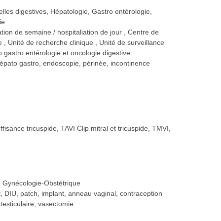
elles digestives, Hépatologie, Gastro entérologie,
ie
ation de semaine / hospitaliation de jour
Centre de
ue
Unité de recherche clinique
Unité de surveillance
 gastro entérologie et oncologie digestive
hépato gastro, endoscopie, périnée, incontinence
fisance tricuspide, TAVI Clip mitral et tricuspide, TMVI,
e, Gynécologie-Obstétrique
let, DIU, patch, implant, anneau vaginal, contraception
 testiculaire, vasectomie