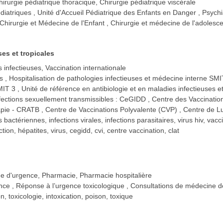
hirurgie pédiatrique thoracique, Chirurgie pédiatrique viscérale
diatriques
Unité d'Accueil Pédiatrique des Enfants en Danger
Psychi
Chirurgie et Médecine de l'Enfant
Chirurgie et médecine de l'adolesc
ses et tropicales
 infectieuses, Vaccination internationale
ns
Hospitalisation de pathologies infectieuses et médecine interne SM
MIT 3
Unité de référence en antibiologie et en maladies infectieuse
nfections sexuellement transmissibles : CeGIDD
Centre des Vaccination
rapie - CRATB
Centre de Vaccinations Polyvalente (CVP)
Centre de Lu
s bactériennes, infections virales, infections parasitaires, virus hiv, vac
ction, hépatites, virus, cegidd, cvi, centre vaccination, clat
e d'urgence, Pharmacie, Pharmacie hospitalière
ance
Réponse à l’urgence toxicologique
Consultations de médecine de
n, toxicologie, intoxication, poison, toxique