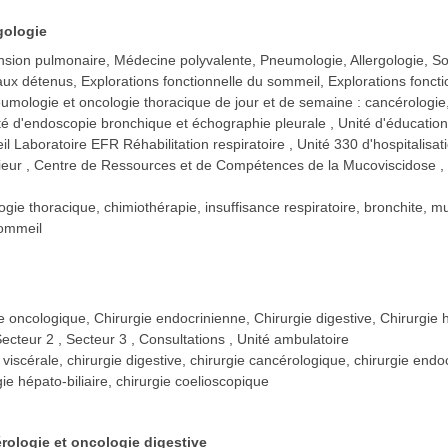
gologie
sion pulmonaire, Médecine polyvalente, Pneumologie, Allergologie, Soi
aux détenus, Explorations fonctionnelle du sommeil, Explorations foncti
umologie et oncologie thoracique de jour et de semaine : cancérologie
té d'endoscopie bronchique et échographie pleurale
Unité d'éducatio
 Laboratoire EFR Réhabilitation respiratoire
Unité 330 d'hospitalisa
ieur
Centre de Ressources et de Compétences de la Mucoviscidose
ogie thoracique, chimiothérapie, insuffisance respiratoire, bronchite, m
sommeil
e oncologique, Chirurgie endocrinienne, Chirurgie digestive, Chirurgie h
Secteur 2
Secteur 3
Consultations
Unité ambulatoire
 viscérale, chirurgie digestive, chirurgie cancérologique, chirurgie endoc
ie hépato-biliaire, chirurgie coelioscopique
rologie et oncologie digestive