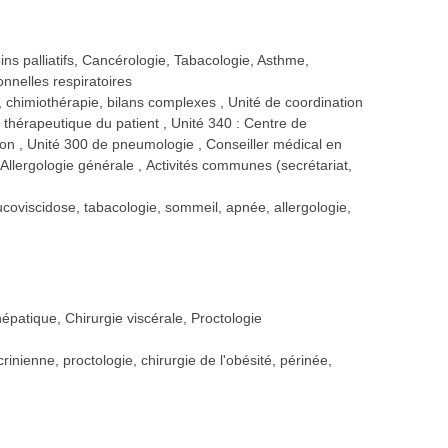
ns palliatifs, Cancérologie, Tabacologie, Asthme,
onnelles respiratoires
, chimiothérapie, bilans complexes
Unité de coordination
n thérapeutique du patient
Unité 340 : Centre de
tion
Unité 300 de pneumologie
Conseiller médical en
Allergologie générale
Activités communes (secrétariat,
ucoviscidose, tabacologie, sommeil, apnée, allergologie,
épatique, Chirurgie viscérale, Proctologie
rinienne, proctologie, chirurgie de l'obésité, périnée,