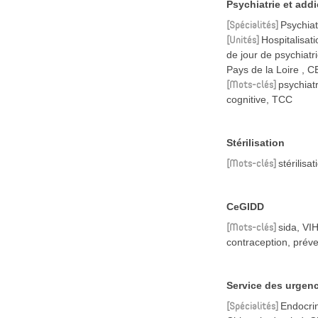
Psychiatrie et addi
Spécialités
Psychiat
Unités
Hospitalisat
de jour de psychiatr
Pays de la Loire
C
Mots-clés
psychiat
cognitive, TCC
Stérilisation
Mots-clés
stérilisa
CeGIDD
Mots-clés
sida, VIH
contraception, préve
Service des urgenc
Spécialités
Endocrin