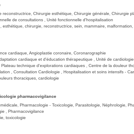
e
e reconstructrice, Chirurgie esthétique, Chirurgie générale, Chirurgie p
onnelle de consultations
Unité fonctionnelle d'hospitalisation
e, esthétique, chirurgie, reconstructrice, sein, mammaire, malformation,
ance cardiaque, Angioplastie coronaire, Coronarographie
daptation cardiaque et d'éducation thérapeutique
Unité de cardiologi
 Plateau technique d'explorations cardiaques
Centre de la douleur t
lation
Consultation Cardiologie
Hospitalisation et soins intensifs - Ca
ouleurs thoraciques, cardiologie
icologie pharmacovigilance
 médicale, Pharmacologie - Toxicologie, Parasitologie, Néphrologie, 
gie
Pharmacovigilance
e, toxicologie