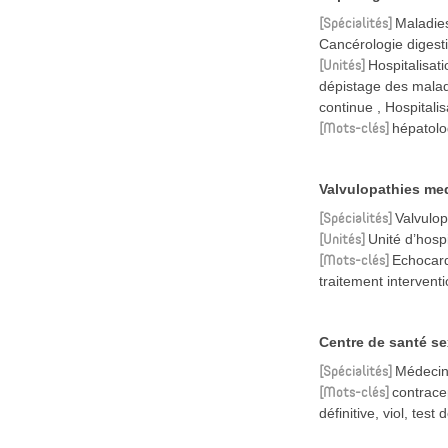
Spécialités
Maladies
Cancérologie digesti
Unités
Hospitalisat
dépistage des mal
continue
Hospitalis
Mots-clés
hépatolo
Valvulopathies med
Spécialités
Valvulop
Unités
Unité d’hospi
Mots-clés
Echocardi
traitement intervent
Centre de santé sex
Spécialités
Médecine
Mots-clés
contracep
définitive, viol, te