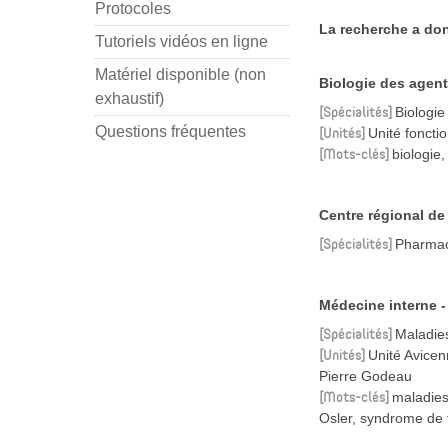
Protocoles
La recherche a don
Tutoriels vidéos en ligne
Matériel disponible (non
Biologie des agent
exhaustif)
Spécialités
Biologie
Questions fréquentes
Unités
Unité foncti
Mots-clés
biologie,
Centre régional d
Spécialités
Pharmac
Médecine interne -
Spécialités
Maladies
Unités
Unité Avicen
Pierre Godeau
Mots-clés
maladies
Osler, syndrome de 