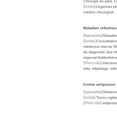
Chirurgie du pied, C
Unités
Urgences pé
médico-chirurgical
Maladies infectieu
Spécialités
Maladies
Unités
Consultatio
médecine interne S
de diagnostic des i
régional Antibiothé
Mots-clés
infection
sida, dépistage, infe
Centre antipoison
Spécialités
Médecin
Unités
Toxico-vigil
Mots-clés
antipoiso