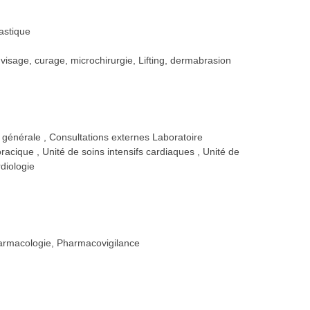
lastique
 visage, curage, microchirurgie, Lifting, dermabrasion
e générale
Consultations externes Laboratoire
horacique
Unité de soins intensifs cardiaques
Unité de
rdiologie
Pharmacologie, Pharmacovigilance