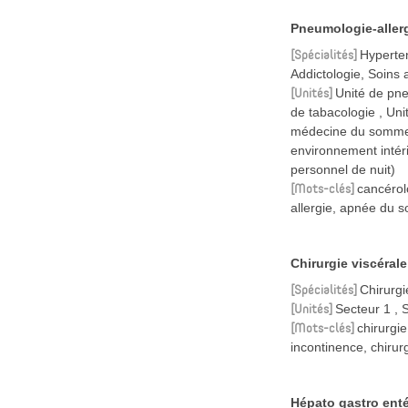
Pneumologie-aller
Spécialités
Hyperten
Addictologie, Soins 
Unités
Unité de pne
de tabacologie
Uni
médecine du sommeil
environnement intér
personnel de nuit)
Mots-clés
cancérol
allergie, apnée du 
Chirurgie viscérale
Spécialités
Chirurgi
Unités
Secteur 1
Mots-clés
chirurgie
incontinence, chirurg
Hépato gastro enté