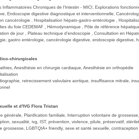
 Inflammatoires Chroniques de l'Intestin - MICI, Explorations fonctionn
ve, Endoscopie digestive diagnostique et interventionnelle, Cancérolog
ion cancérologie
Hospitalisation hépato-gastro-entérologie
Hospitalis
adies du foie CEDEMAF
Hémodynamique
Pôle de référence hépatiq
ation de jour
Plateau technique d'endoscopie
Consultation en Hépato
gie, gastro entérologie, cancérologie digestive, endoscopie digestive, 
ico-chirurgicales
athies, Anesthésie en chirurgie cardiaque, Anesthésie en orthopédie
talisation
ographie, retrecissement valvulaire aortique, insuffisance mitrale, insuf
ionnel
uelle et d'IVG Flora Tristan
 générale, Planification familiale, Interruption volontaire de grossess
tion, sexualité, ivg, IST, prévention, violence, pilule, préservatif, stéri
st de grossesse, LGBTQIA+ friendly, sexe et santé sexuelle, contraception