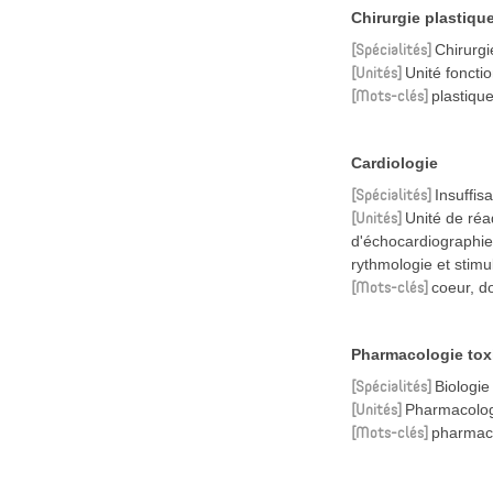
Chirurgie plastiqu
Spécialités
Chirurgi
Unités
Unité foncti
Mots-clés
plastiqu
Cardiologie
Spécialités
Insuffis
Unités
Unité de réa
d'échocardiographie
rythmologie et stimu
Mots-clés
coeur, d
Pharmacologie tox
Spécialités
Biologie
Unités
Pharmacolo
Mots-clés
pharmaci