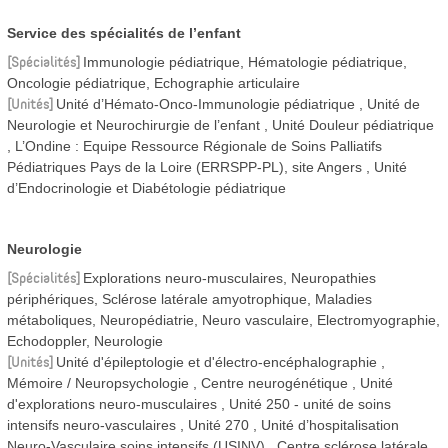
Service des spécialités de l’enfant
Spécialités
Immunologie pédiatrique, Hématologie pédiatrique,
Oncologie pédiatrique, Echographie articulaire
Unités
Unité d’Hémato-Onco-Immunologie pédiatrique
Unité de
Neurologie et Neurochirurgie de l’enfant
Unité Douleur pédiatrique
L’Ondine : Equipe Ressource Régionale de Soins Palliatifs
Pédiatriques Pays de la Loire (ERRSPP-PL), site Angers
Unité
d’Endocrinologie et Diabétologie pédiatrique
Neurologie
Spécialités
Explorations neuro-musculaires, Neuropathies
périphériques, Sclérose latérale amyotrophique, Maladies
métaboliques, Neuropédiatrie, Neuro vasculaire, Electromyographie,
Echodoppler, Neurologie
Unités
Unité d'épileptologie et d'électro-encéphalographie
Mémoire / Neuropsychologie
Centre neurogénétique
Unité
d'explorations neuro-musculaires
Unité 250 - unité de soins
intensifs neuro-vasculaires
Unité 270
Unité d’hospitalisation
Neuro-Vasculaire soins intensifs (USINV)
Centre sclérose latérale