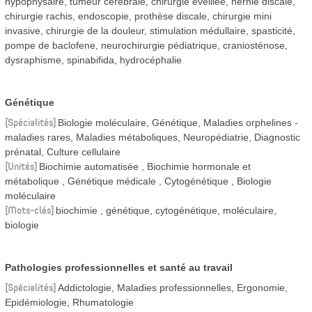
hypophysaire, tumeur cérébrale, chirurgie éveillée, hernie discale,
chirurgie rachis, endoscopie, prothèse discale, chirurgie mini
invasive, chirurgie de la douleur, stimulation médullaire, spasticité,
pompe de baclofene, neurochirurgie pédiatrique, craniosténose,
dysraphisme, spinabifida, hydrocéphalie
Génétique
Spécialités
Biologie moléculaire, Génétique, Maladies orphelines -
maladies rares, Maladies métaboliques, Neuropédiatrie, Diagnostic
prénatal, Culture cellulaire
Unités
Biochimie automatisée
Biochimie hormonale et
métabolique
Génétique médicale
Cytogénétique
Biologie
moléculaire
Mots-clés
biochimie , génétique, cytogénétique, moléculaire,
biologie
Pathologies professionnelles et santé au travail
Spécialités
Addictologie, Maladies professionnelles, Ergonomie,
Epidémiologie, Rhumatologie