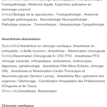
Foetopathologie, Médecine légale, Expertises judiciaires en
dommage corporel
Unités
Biologie de la reproduction
Foetopathologie
Anatomie
cytologie pathologiques
Neurobiologie Neuropathologie
Pathologie osseuse
Tumorothèque
Histopatologie Cytopathologie
Anesthésie-réanimation
Spécialités
Anesthésie en chirurgie cardiaque, Anesthésie en
orthopédie, <Libellé inconnu>, Anesthésie - Réanimation chirurgicale
Unités
Réanimation Chirurgicale A / USC PTO
Anesthésie PTO :
chirurgie viscérale, orthopédique, ambulatoire, endoscopies
digestives, ophtalmologie
Anesthésie Pôle Mère-Enfants, chirurgie
ORL
Anesthésie et Réanimation Cardio-Thoracique et
Neurochirurgicale (Secteur Larrey)
Anesthésie Bloc opératoire des
urgences / Déchocage
Coordination Hospitalière des Prélèvements
d’Organes et de Tissus
Mots-clés
Anesthésie, Réanimation
Chirurgie cardiaque