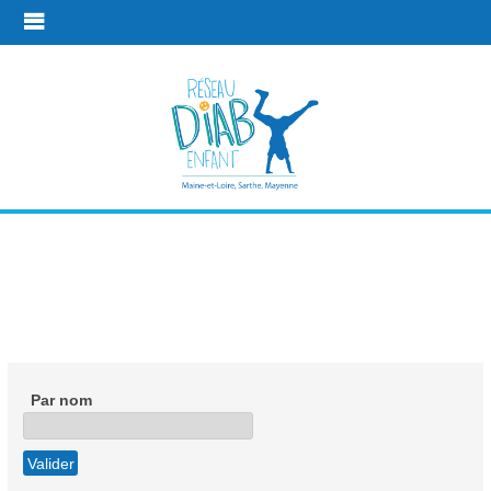
Annuaire des
services
Plus d'infos
Fédération française des diabétiques
Par nom