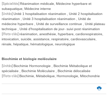
Spécialités
Réanimation médicale, Médecine hyperbare et
subaquatique, Médecine interne
Unités
Unité 1 hospitalisation réanimation
Unité 2 hospitalisation
réanimation
Unité 3 hospitalisation réanimation
Unité de
médecine hyperbare
Unité de surveillance continue
Unité plateau
technique
Unité d'hospitalisation de jour- suivi post réanimation
Mots-clés
réanimation, anesthésie, hyperbare, cardiorespiratoire,
intoxication, suicide, assistance, respiratoire, cardiovasculaire,
rénale, hépatique, hématologique, neurologique
Biochimie et biologie moléculaire
Unités
Biochimie Hormonologie
Biochimie Métabolique et
spécialisée
Biochimie Moléculaire
Biochimie délocalisée
Mots-clés
Biochimie, Métabolique, Hormonologie, Mitochondrie
I
m
p
r