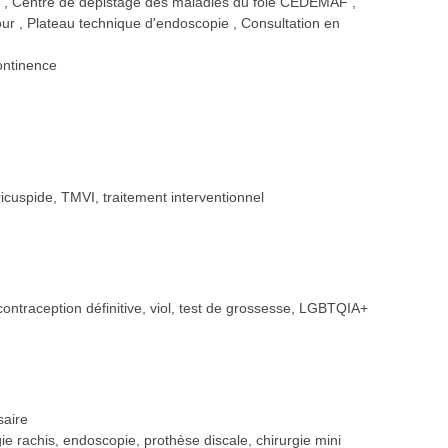
r
Centre de dépistage des maladies du foie CEDEMAF
jour
Plateau technique d'endoscopie
Consultation en
ontinence
tricuspide, TMVI, traitement interventionnel
, contraception définitive, viol, test de grossesse, LGBTQIA+
saire
e rachis, endoscopie, prothèse discale, chirurgie mini