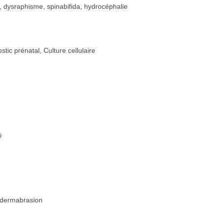
e, dysraphisme, spinabifida, hydrocéphalie
ic prénatal, Culture cellulaire
i
, dermabrasion