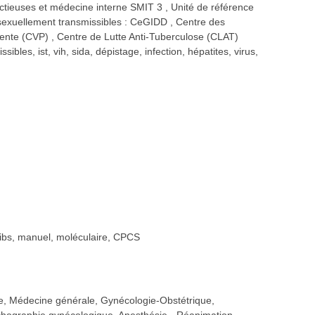
fectieuses et médecine interne SMIT 3
Unité de référence
s sexuellement transmissibles : CeGIDD
Centre des
lente (CVP)
Centre de Lutte Anti-Tuberculose (CLAT)
ibles, ist, vih, sida, dépistage, infection, hépatites, virus,
, ibs, manuel, moléculaire, CPCS
ie, Médecine générale, Gynécologie-Obstétrique,