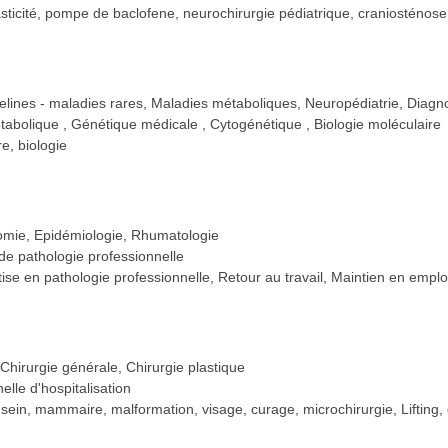
spasticité, pompe de baclofene, neurochirurgie pédiatrique, craniosténos
lines - maladies rares, Maladies métaboliques, Neuropédiatrie, Diagnost
étabolique
Génétique médicale
Cytogénétique
Biologie moléculaire
e, biologie
nomie, Epidémiologie, Rhumatologie
de pathologie professionnelle
ise en pathologie professionnelle, Retour au travail, Maintien en emplo
 Chirurgie générale, Chirurgie plastique
elle d'hospitalisation
e, sein, mammaire, malformation, visage, curage, microchirurgie, Lifting