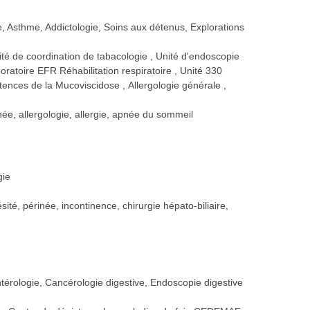
e, Asthme, Addictologie, Soins aux détenus, Explorations
ité de coordination de tabacologie
Unité d'endoscopie
ratoire EFR Réhabilitation respiratoire
Unité 330
tences de la Mucoviscidose
Allergologie générale
née, allergologie, allergie, apnée du sommeil
gie
sité, périnée, incontinence, chirurgie hépato-biliaire,
ntérologie, Cancérologie digestive, Endoscopie digestive