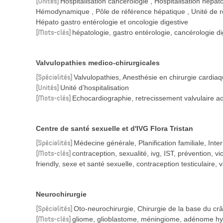
Unités
Hospitalisation cancérologie
Hospitalisation hépat
Hémodynamique
Pôle de référence hépatique
Unité de 
Hépato gastro entérologie et oncologie digestive
Mots-clés
hépatologie, gastro entérologie, cancérologie d
Valvulopathies medico-chirurgicales
Spécialités
Valvulopathies, Anesthésie en chirurgie cardia
Unités
Unité d’hospitalisation
Mots-clés
Echocardiographie, retrecissement valvulaire aort
Centre de santé sexuelle et d'IVG Flora Tristan
Spécialités
Médecine générale, Planification familiale, Int
Mots-clés
contraception, sexualité, ivg, IST, prévention, vi
friendly, sexe et santé sexuelle, contraception testiculaire,
Neurochirurgie
Spécialités
Oto-neurochirurgie, Chirurgie de la base du crâ
Mots-clés
gliome, glioblastome, méningiome, adénome hypop