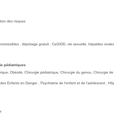
stion des risques
ansmissibles , dépistage gratuit , CeGIDD, vie sexuelle, hépatites virale
ie pédiatriques
rique, Obésité, Chirurgie pédiatrique, Chirurgie du genou, Chirurgie de
e des Enfants en Danger
Psychiatrie de l'enfant et de l'adolescent
Hôp
e