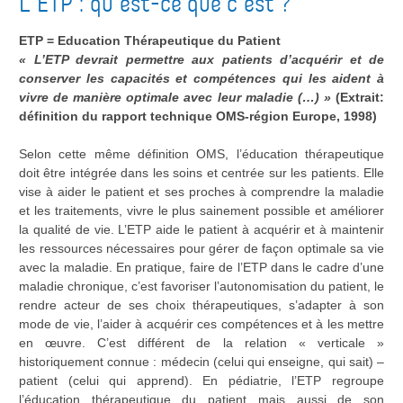
L’ETP : qu’est-ce que c’est ?
rencontres
du patient ?
ETP = Education Thérapeutique du Patient
« L’ETP devrait permettre aux patients d’acquérir et de
conserver les capacités et compétences qui les aident à
vivre de manière optimale avec leur maladie (…) »
(Extrait:
définition du rapport technique OMS-région Europe, 1998)
Selon cette même définition OMS, l’éducation thérapeutique
doit être intégrée dans les soins et centrée sur les patients. Elle
vise à aider le patient et ses proches à comprendre la maladie
et les traitements, vivre le plus sainement possible et améliorer
la qualité de vie. L’ETP aide le patient à acquérir et à maintenir
les ressources nécessaires pour gérer de façon optimale sa vie
avec la maladie. En pratique, faire de l’ETP dans le cadre d’une
maladie chronique, c’est favoriser l’autonomisation du patient, le
rendre acteur de ses choix thérapeutiques, s’adapter à son
mode de vie, l’aider à acquérir ces compétences et à les mettre
en œuvre. C’est différent de la relation « verticale »
historiquement connue : médecin (celui qui enseigne, qui sait) –
patient (celui qui apprend). En pédiatrie, l’ETP regroupe
l’éducation thérapeutique du patient mais aussi de son