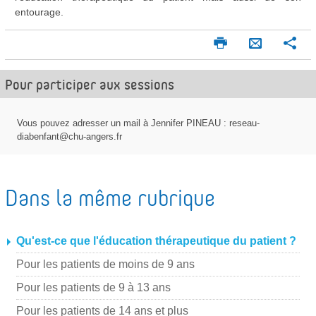
entourage.
I
P
E
m
a
n
p
r
Pour participer aux sessions
v
r
t
o
i
a
m
g
y
Vous pouvez adresser un mail à Jennifer PINEAU : reseau-
e
e
diabenfant@chu-angers.fr
e
r
r
r
p
Dans la même rubrique
a
r
m
Qu'est-ce que l'éducation thérapeutique du patient ?
a
Pour les patients de moins de 9 ans
i
Pour les patients de 9 à 13 ans
l
Pour les patients de 14 ans et plus