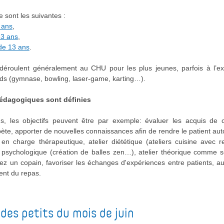
 sont les suivantes :
 ans
,
13 ans
,
 de 13 ans
.
déroulent généralement au CHU pour les plus jeunes, parfois à l’ex
nds (gymnase, bowling, laser-game, karting…).
pédagogiques sont définies
s, les objectifs peuvent être par exemple: évaluer les acquis de 
bète, apporter de nouvelles connaissances afin de rendre le patient a
en charge thérapeutique, atelier diététique (ateliers cuisine avec r
r psychologique (création de balles zen…), atelier théorique comme s
z un copain, favoriser les échanges d'expériences entre patients, a
ent du repas.
 des petits du mois de
juin