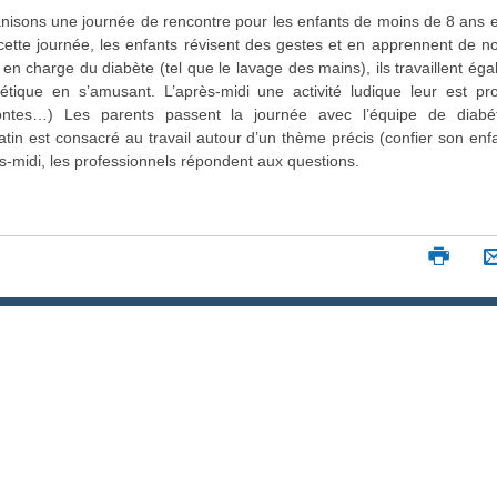
anisons une journée de rencontre pour les enfants de moins de 8 ans e
cette journée, les enfants révisent des gestes et en apprennent de 
 en charge du diabète (tel que le lavage des mains), ils travaillent ég
tétique en s’amusant. L’après-midi une activité ludique leur est p
contes…) Les parents passent la journée avec l’équipe de diabét
atin est consacré au travail autour d’un thème précis (confier son enf
s-midi, les professionnels répondent aux questions.
I
m
p
r
i
m
e
r