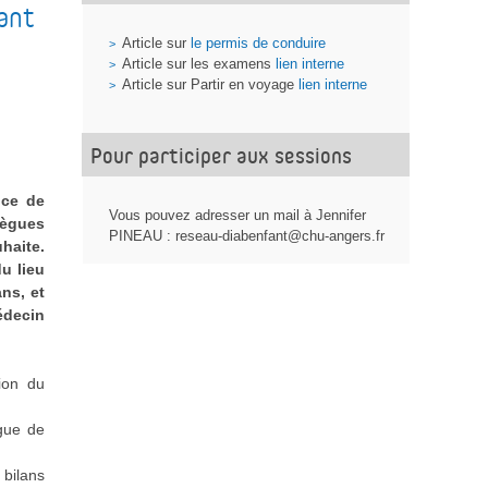
ant
Article sur
le permis de conduire
Article sur les examens
lien interne
Article sur Partir en voyage
lien interne
Pour participer aux sessions
ice de
Vous pouvez adresser un mail à Jennifer
lègues
PINEAU : reseau-diabenfant@chu-angers.fr
haite.
u lieu
ns, et
édecin
tion du
ogue de
bilans