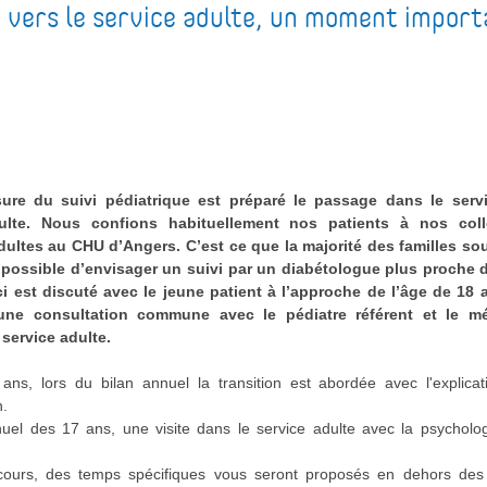
n vers le service adulte, un moment import
ure du suivi pédiatrique est préparé le passage dans le serv
dulte. Nous confions habituellement nos patients à nos col
ultes au CHU d’Angers. C’est ce que la majorité des familles sou
i possible d’envisager un suivi par un diabétologue plus proche d
ci est discuté avec le jeune patient à l’approche de l’âge de 18 a
une consultation commune avec le pédiatre référent et le m
service adulte.
ans, lors du bilan annuel la transition est abordée avec l'explica
n.
nuel des 17 ans, une visite dans le service adulte avec la psychol
ours, des temps spécifiques vous seront proposés en dehors des 