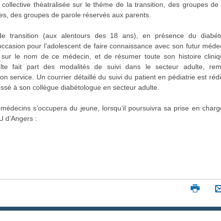
 collective théatralisée sur le thème de la transition, des groupes de
es, des groupes de parole réservés aux parents.
de transition (aux alentours des 18 ans), en présence du diabét
l'occasion pour l’adolescent de faire connaissance avec son futur méde
 sur le nom de ce médecin, et de résumer toute son histoire cliniq
lte fait part des modalités de suivi dans le secteur adulte, rem
 service. Un courrier détaillé du suivi du patient en pédiatrie est réd
ressé à son collègue diabétologue en secteur adulte.
édecins s’occupera du jeune, lorsqu’il poursuivra sa prise en char
U d’Angers :
I
m
p
r