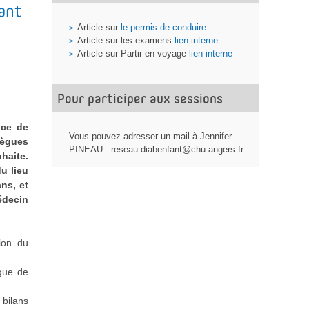
ant
Article sur
le permis de conduire
Article sur les examens
lien interne
Article sur Partir en voyage
lien interne
Pour participer aux sessions
ice de
Vous pouvez adresser un mail à Jennifer
lègues
PINEAU : reseau-diabenfant@chu-angers.fr
haite.
u lieu
ns, et
édecin
tion du
ogue de
bilans