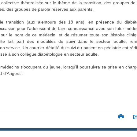
 collective théatralisée sur le thème de la transition, des groupes de
es, des groupes de parole réservés aux parents.
de transition (aux alentours des 18 ans), en présence du diabét
l'occasion pour l’adolescent de faire connaissance avec son futur méde
 sur le nom de ce médecin, et de résumer toute son histoire cliniq
lte fait part des modalités de suivi dans le secteur adulte, rem
 service. Un courrier détaillé du suivi du patient en pédiatrie est réd
ressé à son collègue diabétologue en secteur adulte.
édecins s’occupera du jeune, lorsqu’il poursuivra sa prise en char
U d’Angers :
I
m
p
r