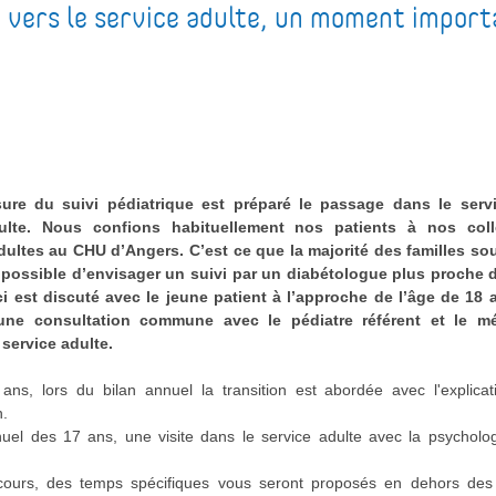
n vers le service adulte, un moment import
ure du suivi pédiatrique est préparé le passage dans le serv
dulte. Nous confions habituellement nos patients à nos col
ultes au CHU d’Angers. C’est ce que la majorité des familles sou
i possible d’envisager un suivi par un diabétologue plus proche d
ci est discuté avec le jeune patient à l’approche de l’âge de 18 a
une consultation commune avec le pédiatre référent et le m
service adulte.
ans, lors du bilan annuel la transition est abordée avec l'explica
n.
nuel des 17 ans, une visite dans le service adulte avec la psychol
ours, des temps spécifiques vous seront proposés en dehors des 