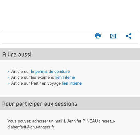
I
P
E
m
a
n
p
r
A lire aussi
v
r
t
o
i
a
m
g
y
Article sur
le permis de conduire
e
e
Article sur les examens
lien interne
e
r
r
Article sur Partir en voyage
lien interne
r
p
Pour participer aux sessions
a
r
m
Vous pouvez adresser un mail à Jennifer PINEAU : reseau-
diabenfant@chu-angers.fr
a
i