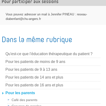
Pour participer aux sessions
r
p
Vous pouvez adresser un mail à Jennifer PINEAU : reseau-
a
diabenfant@chu-angers.fr
r
m
a
Dans la même rubrique
i
l
Qu'est-ce que l'éducation thérapeutique du patient ?
Pour les patients de moins de 9 ans
Pour les patients de 9 à 13 ans
Pour les patients de 14 ans et plus
Pour les patients de 16 ans et plus
Pour les parents
Café des parents
Groupes de paroles