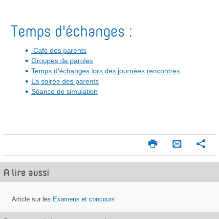
Temps d'échanges :
Café des parents
Groupes de paroles
Temps d'échanges lors des journées rencontres
La soirée des parents
Séance de simulation
I
P
E
m
a
n
p
r
A lire aussi
v
r
t
o
i
a
m
g
y
Article sur les
Examens et concours
e
e
e
r
r