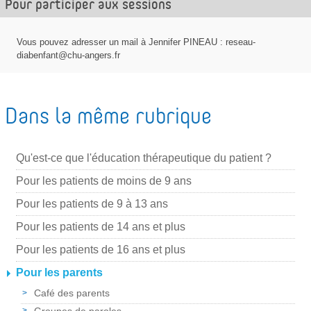
Pour participer aux sessions
r
p
Vous pouvez adresser un mail à Jennifer PINEAU : reseau-
a
diabenfant@chu-angers.fr
r
m
a
Dans la même rubrique
i
l
Qu'est-ce que l'éducation thérapeutique du patient ?
Pour les patients de moins de 9 ans
Pour les patients de 9 à 13 ans
Pour les patients de 14 ans et plus
Pour les patients de 16 ans et plus
Pour les parents
Café des parents
Groupes de paroles