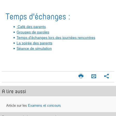
Temps d'échanges :
Café des parents
Groupes de paroles
Temps d'échanges lors des journées rencontres
La soirée des parents
Séance de simulation
I
P
E
m
a
n
p
r
A lire aussi
v
r
t
o
i
a
m
g
y
Article sur les
Examens et concours
e
e
e
r
r