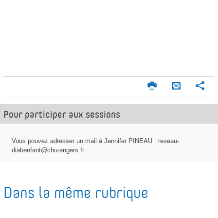
I
P
E
m
a
n
p
r
Pour participer aux sessions
v
r
t
o
i
a
m
g
y
Vous pouvez adresser un mail à Jennifer PINEAU : reseau-
e
e
diabenfant@chu-angers.fr
e
r
r
r
p
Dans la même rubrique
a
r
m