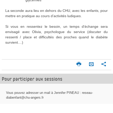
La seconde aura lieu en dehors du CHU, avec les enfants, pour
mettre en pratique au cours d’activités ludiques.
Si vous en ressentez le besoin, un temps d'échange sera
envisagé avec Olivia, psychologue du service (discuter du
ressenti / place et difficultés des proches quand le diabète
survient....)
I
P
E
m
a
n
p
r
Pour participer aux sessions
v
r
t
o
i
a
m
g
y
Vous pouvez adresser un mail à Jennifer PINEAU : reseau-
e
e
diabenfant@chu-angers.fr
e
r
r
r
p