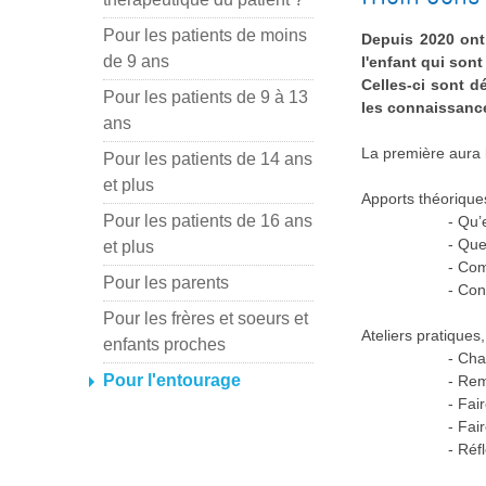
Pour les patients de moins
Depuis 2020 ont
de 9 ans
l'enfant qui sont
Celles-ci sont d
Pour les patients de 9 à 13
les connaissance
ans
La première aura 
Pour les patients de 14 ans
et plus
Apports théorique
Pour les patients de 16 ans
- Qu’
- Que
et plus
- Com
Pour les parents
- Con
Pour les frères et soeurs et
Ateliers pratiques
enfants proches
- Cha
Pour l'entourage
- Rem
- Fai
- Fai
- Réf