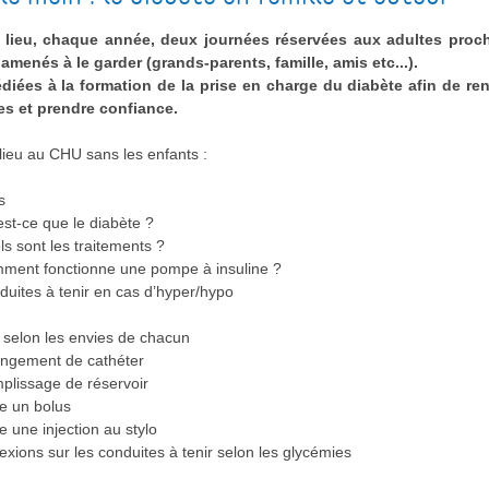
 lieu, chaque année, deux journées réservées aux adultes proc
 amenés à le garder (grands-parents, famille, amis etc...).
édiées à la formation de la prise en charge du diabète afin de ren
s et prendre confiance.
lieu au CHU sans les enfants :
s
est-ce que le diabète ?
ls sont les traitements ?
ment fonctionne une pompe à insuline ?
duites à tenir en cas d’hyper/hypo
, selon les envies de chacun
ngement de cathéter
plissage de réservoir
re un bolus
re une injection au stylo
lexions sur les conduites à tenir selon les glycémies