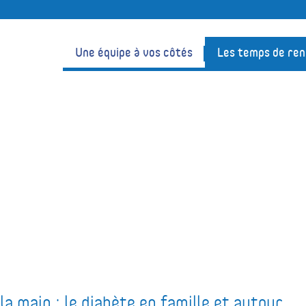
Une équipe à vos côtés
Les temps de re
a main : le diabète en famille et autour