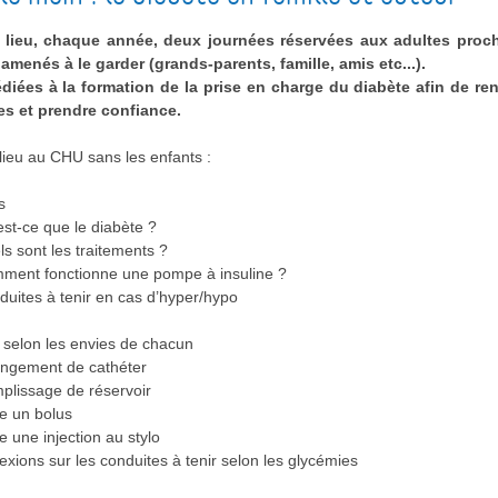
 lieu, chaque année, deux journées réservées aux adultes proc
 amenés à le garder (grands-parents, famille, amis etc...).
édiées à la formation de la prise en charge du diabète afin de ren
s et prendre confiance.
lieu au CHU sans les enfants :
s
est-ce que le diabète ?
ls sont les traitements ?
ment fonctionne une pompe à insuline ?
duites à tenir en cas d’hyper/hypo
, selon les envies de chacun
ngement de cathéter
plissage de réservoir
re un bolus
re une injection au stylo
lexions sur les conduites à tenir selon les glycémies