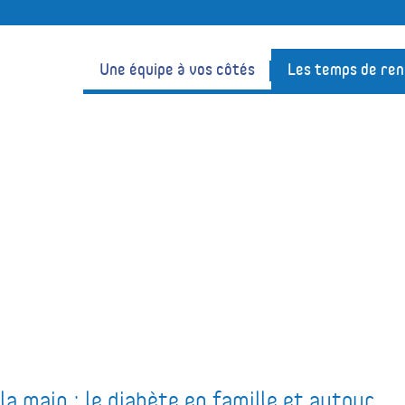
Une équipe à vos côtés
Les temps de re
a main : le diabète en famille et autour