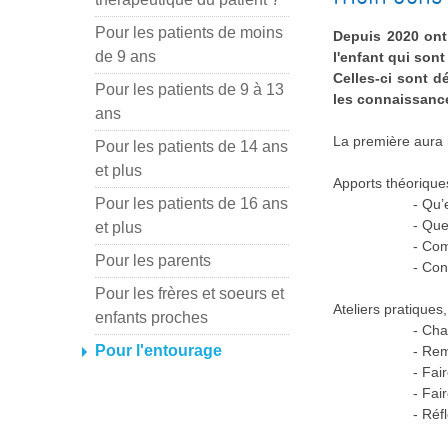
Pour les patients de moins
Depuis 2020 ont
de 9 ans
l'enfant qui sont
Celles-ci sont d
Pour les patients de 9 à 13
les connaissance
ans
La première aura 
Pour les patients de 14 ans
et plus
Apports théorique
Pour les patients de 16 ans
- Qu’
- Que
et plus
- Com
Pour les parents
- Con
Pour les frères et soeurs et
Ateliers pratiques
enfants proches
- Cha
Pour l'entourage
- Rem
- Fai
- Fai
- Réf