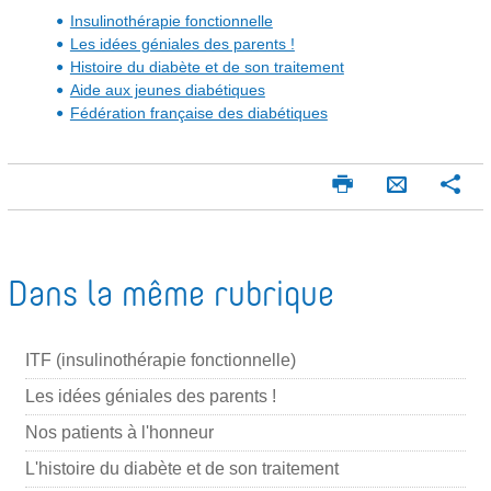
Insulinothérapie fonctionnelle
Les idées géniales des parents !
Histoire du diabète et de son traitement
Aide aux jeunes diabétiques
Fédération française des diabétiques
I
P
E
m
a
n
p
r
v
r
t
o
i
a
Dans la même rubrique
m
g
y
e
e
e
r
r
ITF (insulinothérapie fonctionnelle)
r
p
Les idées géniales des parents !
a
Nos patients à l'honneur
r
L'histoire du diabète et de son traitement
m