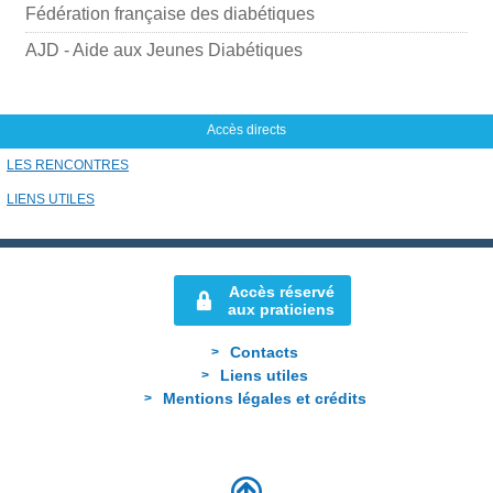
Fédération française des diabétiques
a
i
AJD - Aide aux Jeunes Diabétiques
l
Accès directs
LES RENCONTRES
LIENS UTILES
Accès réservé
aux praticiens
Contacts
Liens utiles
Mentions légales et crédits