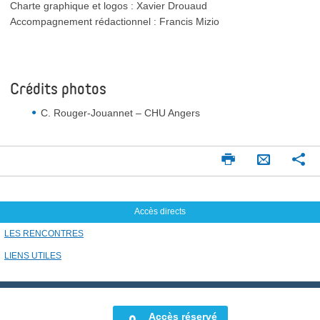
Charte graphique et logos : Xavier Drouaud
Accompagnement rédactionnel : Francis Mizio
Crédits photos
C. Rouger-Jouannet – CHU Angers
Imprimer
Pa
Envoyer
par
mail
Accès directs
LES RENCONTRES
LIENS UTILES
Accès réservé