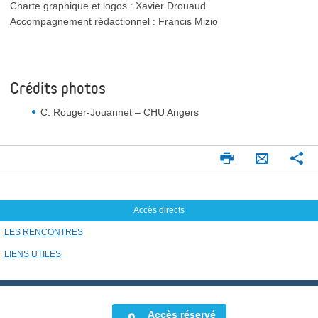
Charte graphique et logos : Xavier Drouaud
Accompagnement rédactionnel : Francis Mizio
Crédits photos
C. Rouger-Jouannet – CHU Angers
Imprimer
Pa
Envoyer
par
mail
Accès directs
LES RENCONTRES
LIENS UTILES
Accès réservé