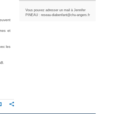
Vous pouvez adresser un mail à Jennifer
PINEAU : reseau-diabenfant@chu-angers.fr
peuvent
unes et
vec les
AB.
P
E
a
n