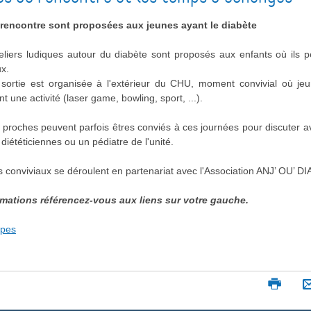
rencontre sont proposées aux jeunes ayant le diabète
liers ludiques autour du diabète sont proposés aux enfants où ils 
x.
 sortie est organisée à l'extérieur du CHU, moment convivial où je
t une activité (laser game, bowling, sport, ...).
s proches peuvent parfois êtres conviés à ces journées pour discuter a
diététiciennes ou un pédiatre de l'unité.
conviviaux se déroulent en partenariat avec l'Association ANJ’ OU’ DI
rmations référencez-vous aux liens sur votre gauche.
ipes
I
m