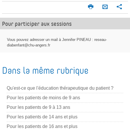
I
P
E
m
a
n
p
r
Pour participer aux sessions
v
r
t
o
i
a
m
g
y
Vous pouvez adresser un mail à Jennifer PINEAU : reseau-
e
e
diabenfant@chu-angers.fr
e
r
r
r
p
Dans la même rubrique
a
r
m
Qu'est-ce que l'éducation thérapeutique du patient ?
a
Pour les patients de moins de 9 ans
i
Pour les patients de 9 à 13 ans
l
Pour les patients de 14 ans et plus
Pour les patients de 16 ans et plus