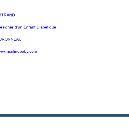
ERTRAND
signer d’un Enfant Diabétique
 DRONNEAU
ww.insulinobaby.com