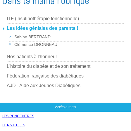
Dans la même rubrique
m
g
y
e
e
e
r
r
ITF (insulinothérapie fonctionnelle)
r
p
Les idées géniales des parents !
a
Sabine BERTRAND
r
Clémence DRONNEAU
m
Nos patients à l'honneur
a
L'histoire du diabète et de son traitement
i
l
Fédération française des diabétiques
AJD - Aide aux Jeunes Diabétiques
Accès directs
LES RENCONTRES
LIENS UTILES