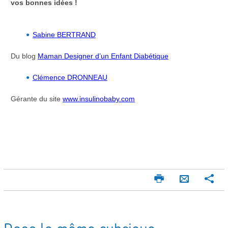
vos bonnes idées !
Sabine BERTRAND
Du blog
Maman Designer d’un Enfant Diabétique
Clémence DRONNEAU
Gérante du site
www.insulinobaby.com
I
P
E
m
a
n
p
r
v
r
t
o
i
a