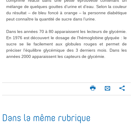
comprimé réactif dans une petite éprouvette contenant un
mélange de quelques gouttes d’urine et d’eau. Selon la couleur
du résultat – de bleu foncé à orange – la personne diabétique
peut connaître la quantité de sucre dans l’urine.
Dans les années 70 à 80 apparaissent les lecteurs de glycémie.
En 1976 est découvert le dosage de l’hémoglobine glyquée : le
sucre se lie facilement aux globules rouges et permet de
préciser l’équilibre glycémique des 3 derniers mois. Dans les
années 2000 apparaissent les capteurs de glycémie.
I
P
E
m
a
n
p
r
v
r
t
o
i
a
Dans la même rubrique
m
g
y
e
e
e
r
r