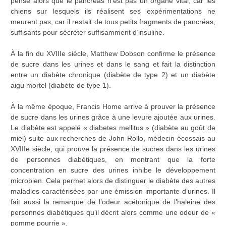
pense alors que le pancréas n’est pas un organe vital, car les
chiens sur lesquels ils réalisent ses expérimentations ne
meurent pas, car il restait de tous petits fragments de pancréas,
suffisants pour sécréter suffisamment d’insuline.
À la fin du XVIIIe siècle, Matthew Dobson confirme le présence
de sucre dans les urines et dans le sang et fait la distinction
entre un diabète chronique (diabète de type 2) et un diabète
aigu mortel (diabète de type 1).
À la même époque, Francis Home arrive à prouver la présence
de sucre dans les urines grâce à une levure ajoutée aux urines.
Le diabète est appelé « diabetes mellitus » (diabète au goût de
miel) suite aux recherches de John Rollo, médecin écossais au
XVIIIe siècle, qui prouve la présence de sucres dans les urines
de personnes diabétiques, en montrant que la forte
concentration en sucre des urines inhibe le développement
microbien. Cela permet alors de distinguer le diabète des autres
maladies caractérisées par une émission importante d’urines. Il
fait aussi la remarque de l’odeur acétonique de l’haleine des
personnes diabétiques qu’il décrit alors comme une odeur de «
pomme pourrie ».