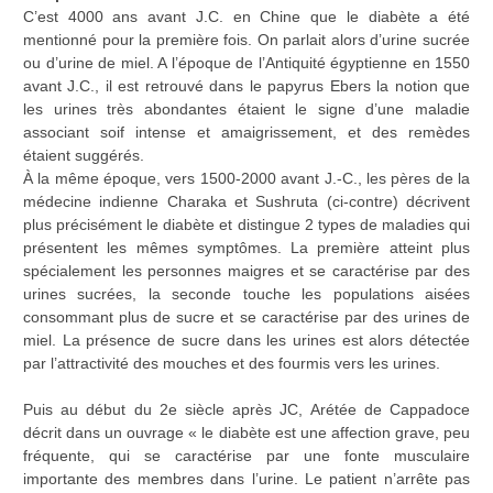
C’est 4000 ans avant J.C. en Chine que le diabète a été
mentionné pour la première fois. On parlait alors d’urine sucrée
ou d’urine de miel. A l’époque de l’Antiquité égyptienne en 1550
avant J.C., il est retrouvé dans le papyrus Ebers la notion que
les urines très abondantes étaient le signe d’une maladie
associant soif intense et amaigrissement, et des remèdes
étaient suggérés.
À la même époque, vers 1500-2000 avant J.-C., les pères de la
médecine indienne Charaka et Sushruta (ci-contre) décrivent
plus précisément le diabète et distingue 2 types de maladies qui
présentent les mêmes symptômes. La première atteint plus
spécialement les personnes maigres et se caractérise par des
urines sucrées, la seconde touche les populations aisées
consommant plus de sucre et se caractérise par des urines de
miel. La présence de sucre dans les urines est alors détectée
par l’attractivité des mouches et des fourmis vers les urines.
Puis au début du 2e siècle après JC, Arétée de Cappadoce
décrit dans un ouvrage « le diabète est une affection grave, peu
fréquente, qui se caractérise par une fonte musculaire
importante des membres dans l’urine. Le patient n’arrête pas