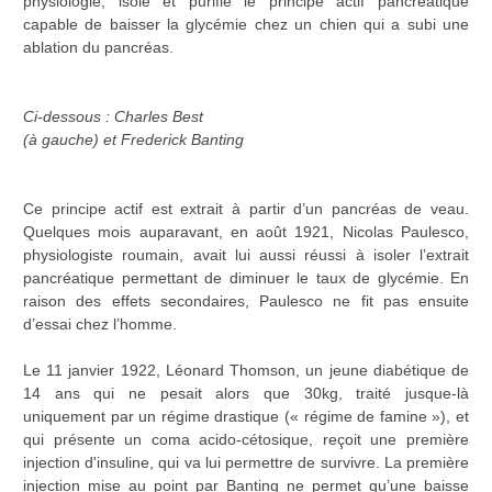
physiologie, isole et purifie le principe actif pancréatique
capable de baisser la glycémie chez un chien qui a subi une
ablation du pancréas.
Ci-dessous : Charles Best
(à gauche) et Frederick Banting
Ce principe actif est extrait à partir d’un pancréas de veau.
Quelques mois auparavant, en août 1921, Nicolas Paulesco,
physiologiste roumain, avait lui aussi réussi à isoler l’extrait
pancréatique permettant de diminuer le taux de glycémie. En
raison des effets secondaires, Paulesco ne fit pas ensuite
d’essai chez l’homme.
Le 11 janvier 1922, Léonard Thomson, un jeune diabétique de
14 ans qui ne pesait alors que 30kg, traité jusque-là
uniquement par un régime drastique (« régime de famine »), et
qui présente un coma acido-cétosique, reçoit une première
injection d'insuline, qui va lui permettre de survivre. La première
injection mise au point par Banting ne permet qu’une baisse