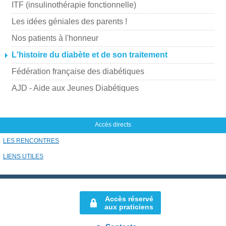
ITF (insulinothérapie fonctionnelle)
r
p
Les idées géniales des parents !
a
Nos patients à l'honneur
r
L'histoire du diabète et de son traitement
m
Fédération française des diabétiques
a
i
AJD - Aide aux Jeunes Diabétiques
l
Accès directs
LES RENCONTRES
LIENS UTILES
Accès réservé
aux praticiens