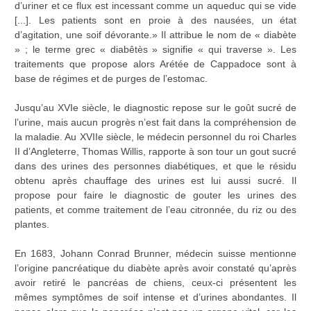
d’uriner et ce flux est incessant comme un aqueduc qui se vide
[...]. Les patients sont en proie à des nausées, un état
d’agitation, une soif dévorante.» Il attribue le nom de « diabète
» ; le terme grec « diabêtès » signifie « qui traverse ». Les
traitements que propose alors Arétée de Cappadoce sont à
base de régimes et de purges de l’estomac.
Jusqu’au XVIe siècle, le diagnostic repose sur le goût sucré de
l’urine, mais aucun progrès n’est fait dans la compréhension de
la maladie. Au XVIIe siècle, le médecin personnel du roi Charles
II d’Angleterre, Thomas Willis, rapporte à son tour un gout sucré
dans des urines des personnes diabétiques, et que le résidu
obtenu après chauffage des urines est lui aussi sucré. Il
propose pour faire le diagnostic de gouter les urines des
patients, et comme traitement de l’eau citronnée, du riz ou des
plantes.
En 1683, Johann Conrad Brunner, médecin suisse mentionne
l’origine pancréatique du diabète après avoir constaté qu’après
avoir retiré le pancréas de chiens, ceux-ci présentent les
mêmes symptômes de soif intense et d’urines abondantes. Il