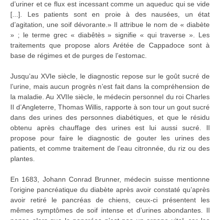
d’uriner et ce flux est incessant comme un aqueduc qui se vide
[...]. Les patients sont en proie à des nausées, un état
d’agitation, une soif dévorante.» Il attribue le nom de « diabète
» ; le terme grec « diabêtès » signifie « qui traverse ». Les
traitements que propose alors Arétée de Cappadoce sont à
base de régimes et de purges de l’estomac.
Jusqu’au XVIe siècle, le diagnostic repose sur le goût sucré de
l’urine, mais aucun progrès n’est fait dans la compréhension de
la maladie. Au XVIIe siècle, le médecin personnel du roi Charles
II d’Angleterre, Thomas Willis, rapporte à son tour un gout sucré
dans des urines des personnes diabétiques, et que le résidu
obtenu après chauffage des urines est lui aussi sucré. Il
propose pour faire le diagnostic de gouter les urines des
patients, et comme traitement de l’eau citronnée, du riz ou des
plantes.
En 1683, Johann Conrad Brunner, médecin suisse mentionne
l’origine pancréatique du diabète après avoir constaté qu’après
avoir retiré le pancréas de chiens, ceux-ci présentent les
mêmes symptômes de soif intense et d’urines abondantes. Il