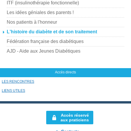
ITF (insulinothérapie fonctionnelle)
r
p
Les idées géniales des parents !
a
Nos patients à l'honneur
r
L'histoire du diabète et de son traitement
m
Fédération française des diabétiques
a
i
AJD - Aide aux Jeunes Diabétiques
l
Accès directs
LES RENCONTRES
LIENS UTILES
Accès réservé
aux praticiens