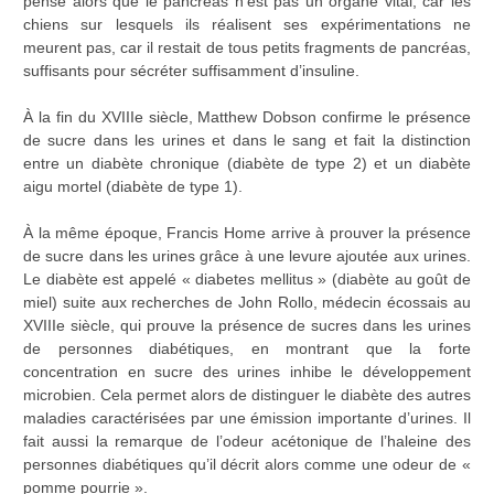
pense alors que le pancréas n’est pas un organe vital, car les
chiens sur lesquels ils réalisent ses expérimentations ne
meurent pas, car il restait de tous petits fragments de pancréas,
suffisants pour sécréter suffisamment d’insuline.
À la fin du XVIIIe siècle, Matthew Dobson confirme le présence
de sucre dans les urines et dans le sang et fait la distinction
entre un diabète chronique (diabète de type 2) et un diabète
aigu mortel (diabète de type 1).
À la même époque, Francis Home arrive à prouver la présence
de sucre dans les urines grâce à une levure ajoutée aux urines.
Le diabète est appelé « diabetes mellitus » (diabète au goût de
miel) suite aux recherches de John Rollo, médecin écossais au
XVIIIe siècle, qui prouve la présence de sucres dans les urines
de personnes diabétiques, en montrant que la forte
concentration en sucre des urines inhibe le développement
microbien. Cela permet alors de distinguer le diabète des autres
maladies caractérisées par une émission importante d’urines. Il
fait aussi la remarque de l’odeur acétonique de l’haleine des
personnes diabétiques qu’il décrit alors comme une odeur de «
pomme pourrie ».