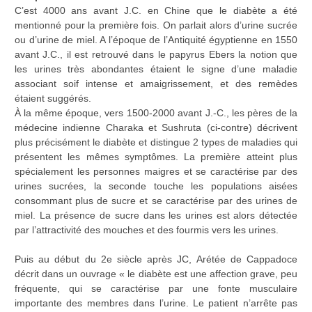
C’est 4000 ans avant J.C. en Chine que le diabète a été
mentionné pour la première fois. On parlait alors d’urine sucrée
ou d’urine de miel. A l’époque de l’Antiquité égyptienne en 1550
avant J.C., il est retrouvé dans le papyrus Ebers la notion que
les urines très abondantes étaient le signe d’une maladie
associant soif intense et amaigrissement, et des remèdes
étaient suggérés.
À la même époque, vers 1500-2000 avant J.-C., les pères de la
médecine indienne Charaka et Sushruta (ci-contre) décrivent
plus précisément le diabète et distingue 2 types de maladies qui
présentent les mêmes symptômes. La première atteint plus
spécialement les personnes maigres et se caractérise par des
urines sucrées, la seconde touche les populations aisées
consommant plus de sucre et se caractérise par des urines de
miel. La présence de sucre dans les urines est alors détectée
par l’attractivité des mouches et des fourmis vers les urines.
Puis au début du 2e siècle après JC, Arétée de Cappadoce
décrit dans un ouvrage « le diabète est une affection grave, peu
fréquente, qui se caractérise par une fonte musculaire
importante des membres dans l’urine. Le patient n’arrête pas