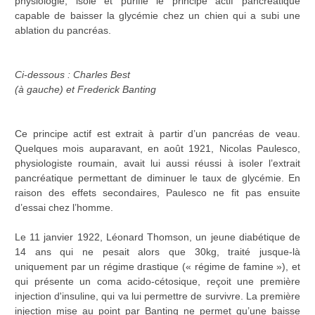
physiologie, isole et purifie le principe actif pancréatique
capable de baisser la glycémie chez un chien qui a subi une
ablation du pancréas.
Ci-dessous : Charles Best
(à gauche) et Frederick Banting
Ce principe actif est extrait à partir d’un pancréas de veau.
Quelques mois auparavant, en août 1921, Nicolas Paulesco,
physiologiste roumain, avait lui aussi réussi à isoler l’extrait
pancréatique permettant de diminuer le taux de glycémie. En
raison des effets secondaires, Paulesco ne fit pas ensuite
d’essai chez l’homme.
Le 11 janvier 1922, Léonard Thomson, un jeune diabétique de
14 ans qui ne pesait alors que 30kg, traité jusque-là
uniquement par un régime drastique (« régime de famine »), et
qui présente un coma acido-cétosique, reçoit une première
injection d'insuline, qui va lui permettre de survivre. La première
injection mise au point par Banting ne permet qu’une baisse