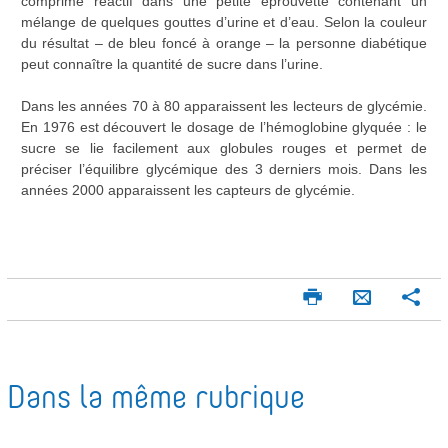
comprimé réactif dans une petite éprouvette contenant un
mélange de quelques gouttes d’urine et d’eau. Selon la couleur
du résultat – de bleu foncé à orange – la personne diabétique
peut connaître la quantité de sucre dans l’urine.
Dans les années 70 à 80 apparaissent les lecteurs de glycémie.
En 1976 est découvert le dosage de l’hémoglobine glyquée : le
sucre se lie facilement aux globules rouges et permet de
préciser l’équilibre glycémique des 3 derniers mois. Dans les
années 2000 apparaissent les capteurs de glycémie.
I
P
E
m
a
n
p
r
v
r
t
o
i
a
Dans la même rubrique
m
g
y
e
e
e
r
r