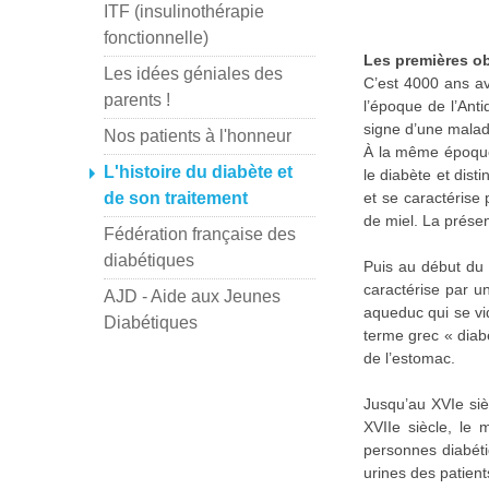
ITF (insulinothérapie
fonctionnelle)
Les premières o
Les idées géniales des
C’est 4000 ans av
parents !
l’époque de l’Anti
signe d’une malad
Nos patients à l'honneur
À la même époque,
L'histoire du diabète et
le diabète et dis
de son traitement
et se caractérise
de miel. La présen
Fédération française des
diabétiques
Puis au début du 
caractérise par u
AJD - Aide aux Jeunes
aqueduc qui se vid
Diabétiques
terme grec « diab
de l’estomac.
Jusqu’au XVIe siè
XVIIe siècle, le
personnes diabétiq
urines des patient