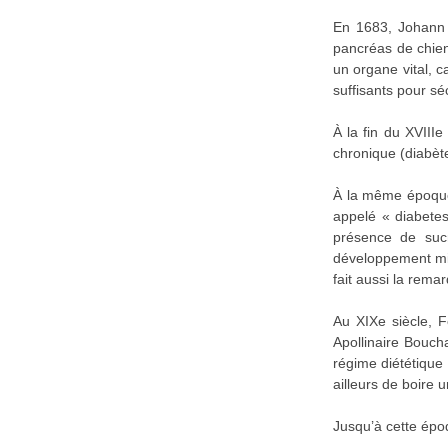
En 1683, Johann C
pancréas de chien
un organe vital, c
suffisants pour sé
À la fin du XVIII
chronique (diabète
À la même époque,
appelé « diabetes
présence de sucr
développement mic
fait aussi la rem
Au XIXe siècle, F
Apollinaire Bouch
régime diététique
ailleurs de boire u
Jusqu’à cette épo