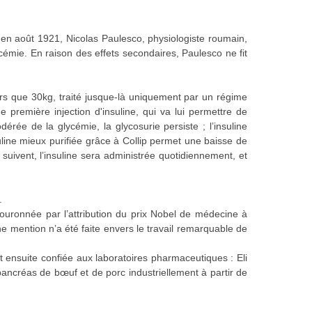
 en août 1921, Nicolas Paulesco, physiologiste roumain,
lycémie. En raison des effets secondaires, Paulesco ne fit
rs que 30kg, traité jusque-là uniquement par un régime
 première injection d'insuline, qui va lui permettre de
rée de la glycémie, la glycosurie persiste ; l’insuline
uline mieux purifiée grâce à Collip permet une baisse de
 suivent, l’insuline sera administrée quotidiennement, et
.
couronnée par l’attribution du prix Nobel de médecine à
ne mention n’a été faite envers le travail remarquable de
fut ensuite confiée aux laboratoires pharmaceutiques : Eli
e pancréas de bœuf et de porc industriellement à partir de