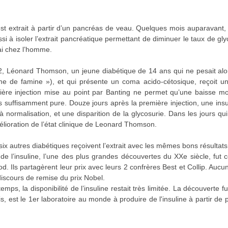
 est extrait à partir d’un pancréas de veau. Quelques mois auparavant,
ussi à isoler l’extrait pancréatique permettant de diminuer le taux de g
ai chez l’homme.
2, Léonard Thomson, un jeune diabétique de 14 ans qui ne pesait alo
me de famine »), et qui présente un coma acido-cétosique, reçoit une
ière injection mise au point par Banting ne permet qu’une baisse modé
as suffisamment pure. Douze jours après la première injection, une ins
à normalisation, et une disparition de la glycosurie. Dans les jours qui
lioration de l’état clinique de Leonard Thomson.
six autres diabétiques reçoivent l’extrait avec les mêmes bons résultats
de l’insuline, l’une des plus grandes découvertes du XXe siècle, fut 
. Ils partagèrent leur prix avec leurs 2 confrères Best et Collip. Aucu
discours de remise du prix Nobel.
mps, la disponibilité de l’insuline restait très limitée. La découverte 
nis, est le 1er laboratoire au monde à produire de l'insuline à partir d