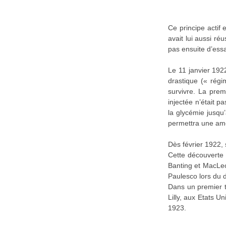
Ce principe actif
avait lui aussi ré
pas ensuite d’ess
Le 11 janvier 192
drastique (« régi
survivre. La prem
injectée n’était p
la glycémie jusqu’
permettra une amé
Dès février 1922, 
Cette découverte 
Banting et MacLeod
Paulesco lors du 
Dans un premier te
Lilly, aux Etats U
1923.