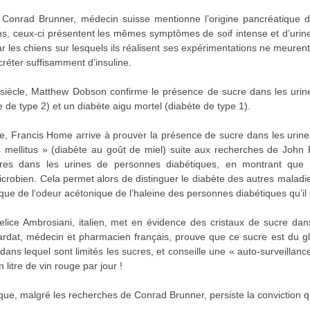
onrad Brunner, médecin suisse mentionne l’origine pancréatique du 
s, ceux-ci présentent les mêmes symptômes de soif intense et d’urine
ar les chiens sur lesquels ils réalisent ses expérimentations ne meurent
créter suffisamment d’insuline.
e siècle, Matthew Dobson confirme le présence de sucre dans les urines
 de type 2) et un diabète aigu mortel (diabète de type 1).
 Francis Home arrive à prouver la présence de sucre dans les urines
 mellitus » (diabète au goût de miel) suite aux recherches de John R
es dans les urines de personnes diabétiques, en montrant que la
robien. Cela permet alors de distinguer le diabète des autres maladies
arque de l’odeur acétonique de l’haleine des personnes diabétiques qu’
elice Ambrosiani, italien, met en évidence des cristaux de sucre dan
ardat, médecin et pharmacien français, prouve que ce sucre est du 
 dans lequel sont limités les sucres, et conseille une « auto-surveill
n litre de vin rouge par jour !
que, malgré les recherches de Conrad Brunner, persiste la conviction q