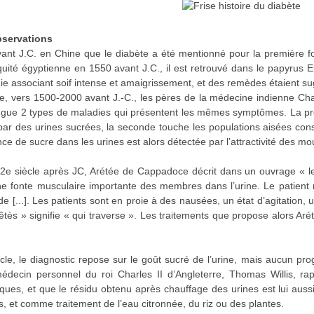
bservations
ant J.C. en Chine que le diabète a été mentionné pour la première fois
quité égyptienne en 1550 avant J.C., il est retrouvé dans le papyrus E
ie associant soif intense et amaigrissement, et des remèdes étaient s
 vers 1500-2000 avant J.-C., les pères de la médecine indienne Char
tingue 2 types de maladies qui présentent les mêmes symptômes. La pr
 par des urines sucrées, la seconde touche les populations aisées co
ce de sucre dans les urines est alors détectée par l’attractivité des mo
2e siècle après JC, Arétée de Cappadoce décrit dans un ouvrage « le 
ne fonte musculaire importante des membres dans l’urine. Le patient 
e [...]. Les patients sont en proie à des nausées, un état d’agitation, u
êtès » signifie « qui traverse ». Les traitements que propose alors 
cle, le diagnostic repose sur le goût sucré de l’urine, mais aucun pro
 médecin personnel du roi Charles II d’Angleterre, Thomas Willis, 
ues, et que le résidu obtenu après chauffage des urines est lui aussi 
s, et comme traitement de l’eau citronnée, du riz ou des plantes.