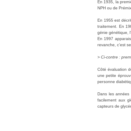
En 1935, la premiè
NPH ou de Prémix
En 1955 est décrit
traitement. En 19
génie génétique, l’
En 1997 apparaiss
revanche, c’est s
> Ci-contre : pre
Côté évaluation d
une petite éprouv
personne diabétiqu
Dans les années 7
facilement aux g
capteurs de glycé