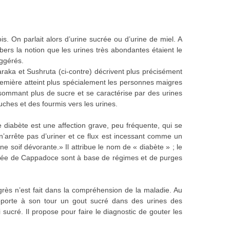
. On parlait alors d’urine sucrée ou d’urine de miel. A
bers la notion que les urines très abondantes étaient le
uggérés.
aka et Sushruta (ci-contre) décrivent plus précisément
emière atteint plus spécialement les personnes maigres
nsommant plus de sucre et se caractérise par des urines
uches et des fourmis vers les urines.
diabète est une affection grave, peu fréquente, qui se
n’arrête pas d’uriner et ce flux est incessant comme un
ne soif dévorante.» Il attribue le nom de « diabète » ; le
Arétée de Cappadoce sont à base de régimes et de purges
grès n’est fait dans la compréhension de la maladie. Au
rapporte à son tour un gout sucré dans des urines des
sucré. Il propose pour faire le diagnostic de gouter les