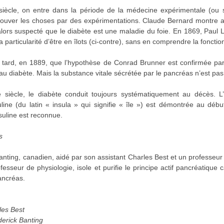
siècle, on entre dans la période de la médecine expérimentale (ou sc
 prouver les choses par des expérimentations. Claude Bernard montre a
 alors suspecté que le diabète est une maladie du foie. En 1869, Paul 
a particularité d’être en îlots (ci-contre), sans en comprendre la fonctio
 tard, en 1889, que l’hypothèse de Conrad Brunner est confirmée pa
u diabète. Mais la substance vitale sécrétée par le pancréas n’est pas 
siècle, le diabète conduit toujours systématiquement au décès. L
uline (du latin « insula » qui signifie « île ») est démontrée au dé
suline est reconnue.
s
anting, canadien, aidé par son assistant Charles Best et un professeur
esseur de physiologie, isole et purifie le principe actif pancréatique
ancréas.
les Best
derick Banting