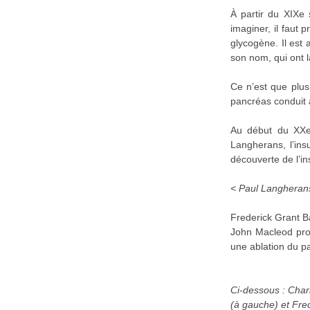
À partir du XIXe 
imaginer, il faut
glycogène. Il est
son nom, qui ont l
Ce n’est que plus
pancréas conduit a
Au début du XXe 
Langherans, l’ins
découverte de l’in
< Paul Langheran
Frederick Grant B
John Macleod prof
une ablation du p
Ci-dessous : Char
(à gauche) et Fre