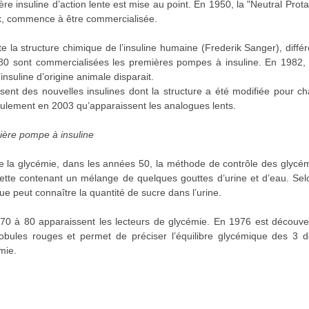
re insuline d’action lente est mise au point. En 1950, la "Neutral Pro
, commence à être commercialisée.
e la structure chimique de l’insuline humaine (Frederik Sanger), diffé
80 sont commercialisées les premières pompes à insuline. En 1982, 
insuline d’origine animale disparait.
ent des nouvelles insulines dont la structure a été modifiée pour cha
eulement en 2003 qu’apparaissent les analogues lents.
mière pompe à insuline
e la glycémie, dans les années 50, la méthode de contrôle des glycém
ette contenant un mélange de quelques gouttes d’urine et d’eau. Selo
e peut connaître la quantité de sucre dans l’urine.
0 à 80 apparaissent les lecteurs de glycémie. En 1976 est découvert
lobules rouges et permet de préciser l’équilibre glycémique des 3 
mie.