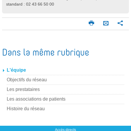
standard : 02 43 66 50 00
I
P
E
m
a
n
p
r
v
r
t
o
i
a
Dans la même rubrique
m
g
y
e
e
e
r
r
L'équipe
r
p
Objectifs du réseau
a
Les prestataires
r
Les associations de patients
m
Histoire du réseau
a
i
l
Accès directs