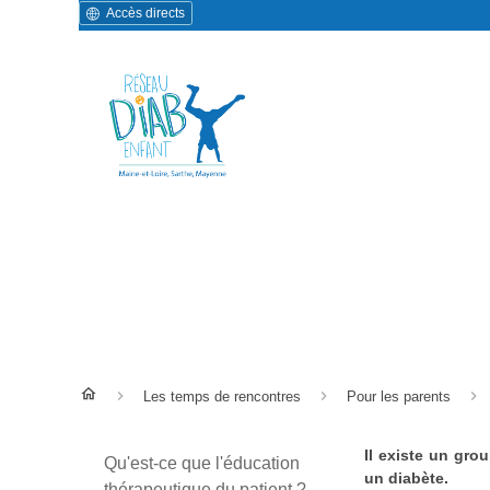
Accès directs
Groupes de paroles
Les temps de rencontres
Pour les parents
Il existe un gro
Qu'est-ce que l'éducation
un diabète.
thérapeutique du patient ?