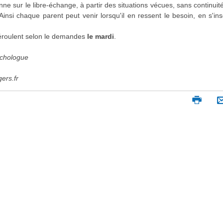
ne sur le libre-échange, à partir des situations vécues, sans continuit
Ainsi chaque parent peut venir lorsqu'il en ressent le besoin, en s'ins
éroulent selon le demandes
le mardi
.
ez, psychologue
92.04.43
chu-angers.fr
I
m
p
r
i
m
e
r