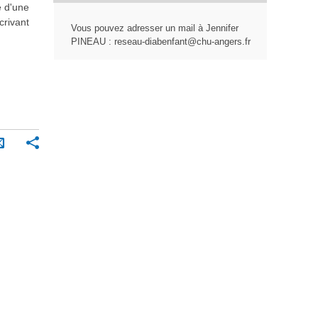
é d'une
crivant
Vous pouvez adresser un mail à Jennifer
PINEAU : reseau-diabenfant@chu-angers.fr
P
E
a
n
r
v
t
o
a
g
y
e
e
r
r
p
a
r