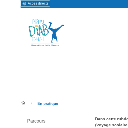
Accès directs
En pratique
En pratique
Dans cette rubri
Parcours
(voyage scolaire