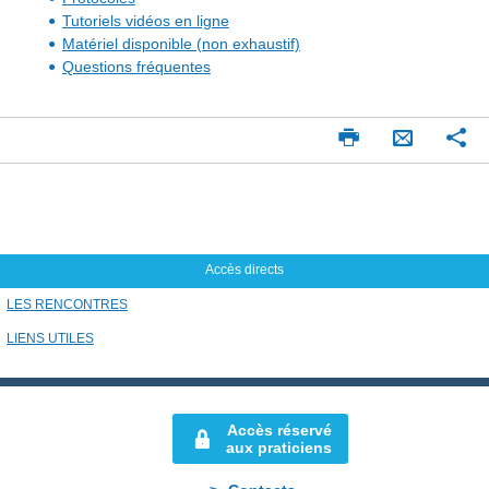
Tutoriels vidéos en ligne
Matériel disponible (non exhaustif)
Questions fréquentes
Imprimer
Pa
Envoyer
par
mail
Accès directs
LES RENCONTRES
LIENS UTILES
Accès réservé
aux praticiens