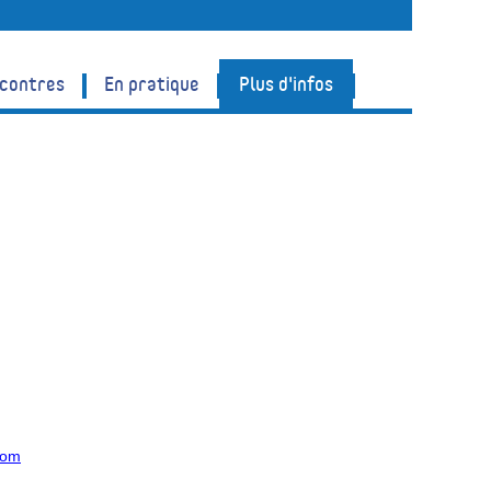
ncontres
En pratique
Plus d'infos
com