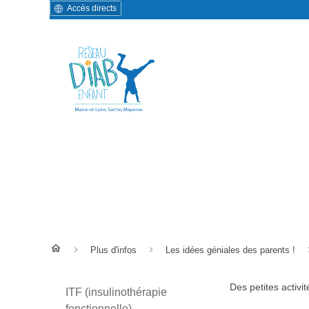
Accès directs
Clémence DRONNEAU
Plus d'infos
Les idées géniales des parents !
Des petites activit
ITF (insulinothérapie
fonctionnelle)