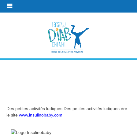
Clémence
DRONNEAU
Des petites activités ludiques.Des petites activités ludiques.ère
Plus
Les idées géniales des
Clémence
le site
www.insulinobaby.com
d'infos
parents !
DRONNEAU