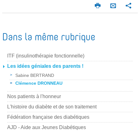
I
P
E
m
a
n
p
r
v
r
t
o
i
a
Dans la même rubrique
m
g
y
e
e
e
r
r
ITF (insulinothérapie fonctionnelle)
r
p
Les idées géniales des parents !
a
Sabine BERTRAND
r
Clémence DRONNEAU
m
Nos patients à l'honneur
a
L'histoire du diabète et de son traitement
i
l
Fédération française des diabétiques
AJD - Aide aux Jeunes Diabétiques