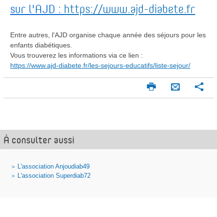
sur l'AJD :
https://www.ajd-diabete.fr
Entre autres, l'AJD organise chaque année des séjours pour les
enfants diabétiques.
Vous trouverez les informations via ce lien :
https://www.ajd-diabete.fr/les-sejours-educatifs/liste-sejour/
I
P
E
m
a
n
p
r
v
r
t
o
i
a
À consulter aussi
m
g
y
e
e
e
r
r
r
L'association Anjoudiab49
L'association Superdiab72
p
a
r